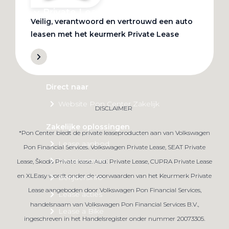
Private Lease
Veilig, verantwoord en vertrouwd een auto
leasen met het keurmerk Private Lease
Terug
Direct naar
Website Pon Center Zakelijk
DISCLAIMER
Zakelijke oplossingen
*Pon Center biedt de private leaseproducten aan van Volkswagen
Lease aanbod
Pon Financial Services. Volkswagen Private Lease, SEAT Private
Leasevormen
Lease, Škoda Private lease. Audi Private Lease, CUPRA Private Lease
en XLEasy wordt onder de voorwaarden van het Keurmerk Private
Berijdersinfo
Lease aangeboden door Volkswagen Pon Financial Services,
Lease acties
handelsnaam van Volkswagen Pon Financial Services B.V.,
Lease a Bike
ingeschreven in het Handelsregister onder nummer 20073305.