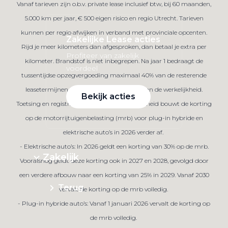
Vanaf tarieven zijn o.b.v. private lease inclusief btw, bij 60 maanden,
5.000 km per jaar, € 500 eigen risico en regio Utrecht. Tarieven
kunnen per regio afwijken in verband met provinciale opcenten.
Zakelijke Lease acties
Rijd je meer kilometers dan afgesproken, dan betaal je extra per
Profiteer van zakelijk
kilometer. Brandstof is niet inbegrepen. Na jaar 1 bedraagt de
voordeel
tussentijdse opzegvergoeding maximaal 40% van de resterende
leasetermijnen. Afbeelding kan afwijken van de werkelijkheid.
Bekijk acties
Toetsing en registratie bij BKR te Tiel. De overheid bouwt de korting
op de motorrijtuigenbelasting (mrb) voor plug-in hybride en
elektrische auto’s in 2026 verder af.
- Elektrische auto’s: In 2026 geldt een korting van 30% op de mrb.
Zakelijk
Vooralsnog geldt deze korting ook in 2027 en 2028, gevolgd door
een verdere afbouw naar een korting van 25% in 2029. Vanaf 2030
Terug
vervalt de korting op de mrb volledig.
- Plug-in hybride auto’s: Vanaf 1 januari 2026 vervalt de korting op
de mrb volledig.