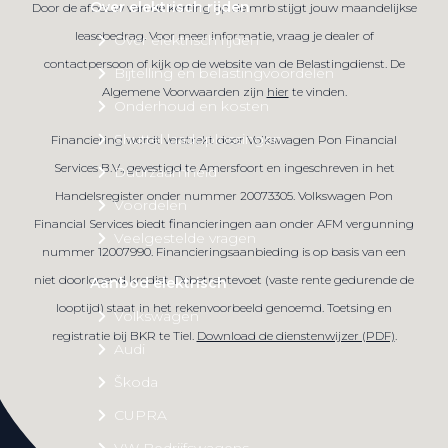
Over elektrisch rijden
Door de afbouw van de korting op de mrb stijgt jouw maandelijkse
leasebedrag. Voor meer informatie, vraag je dealer of
Over elektrisch rijden
contactpersoon of kijk op de website van de Belastingdienst. De
Bijtelling en belastingvoordelen
Algemene Voorwaarden zijn
hier
te vinden.
Onderhoud en kosten
Shuttel laadoplossingen
Financiering wordt verstrekt door Volkswagen Pon Financial
Services B.V., gevestigd te Amersfoort en ingeschreven in het
Duurzaamheid
Handelsregister onder nummer 20073305. Volkswagen Pon
Voordelen
Financial Services biedt financieringen aan onder AFM vergunning
Veelgestelde vragen
nummer 12007990. Financieringsaanbieding is op basis van een
niet doorlopend krediet. Debetrentevoet (vaste rente gedurende de
Aanbod elektrisch
looptijd) staat in het rekenvoorbeeld genoemd. Toetsing en
Volkswagen
registratie bij BKR te Tiel.
Download de dienstenwijzer (PDF)
.
Audi
Škoda
CUPRA
VW Bedrijfswagens