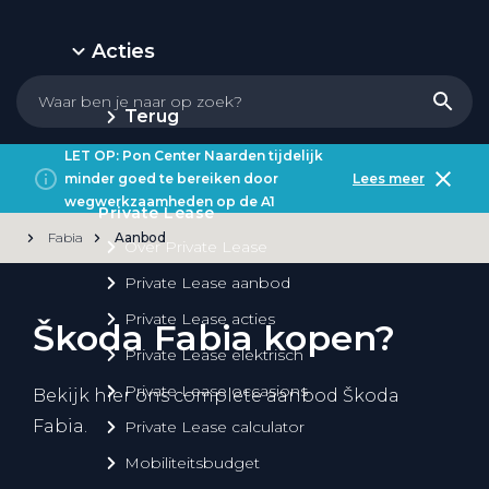
Acties
Terug
LET OP: Pon Center Naarden tijdelijk
minder goed te bereiken door
Lees meer
wegwerkzaamheden op de A1
Private Lease
Fabia
Aanbod
Over Private Lease
Private Lease aanbod
Private Lease acties
Škoda Fabia kopen?
Private Lease elektrisch
Private Lease occasions
Bekijk hier ons complete aanbod Škoda
Fabia.
Private Lease calculator
Mobiliteitsbudget