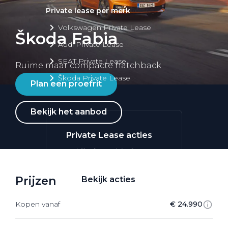
Private lease per merk
Volkswagen Private Lease
Škoda Fabia
Audi Private Lease
SEAT Private Lease
Ruime maar compacte hatchback
Škoda Private Lease
Plan een proefrit
Bekijk het aanbod
Private Lease acties
Bekijk alle aanbiedingen
Prijzen
Bekijk acties
Kopen vanaf
€ 24.990