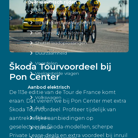
Over elektrisch rijden
Over elektrisch rijden
Bijtelling en belastingvoordelen
Onderhoud en kosten
Shuttel laadoplossingen
Duurzaamheid
Voordelen
Škoda Tourvoordeel bij
Veelgestelde vragen
Pon Center
Aanbod elektrisch
De 113e editie van de Tour de France komt
Volkswagen
eraan. Dat vieren we bij Pon Center met extra
Audi
Škoda Tourvoordeel. Profiteer tijdelijk van
Škoda
aantrekkelijke aanbiedingen op
geselecteerde Škoda-modellen, scherpe
CUPRA
Private Lease-deals en extra voordeel bij inruil
VW Bedrijfswagens