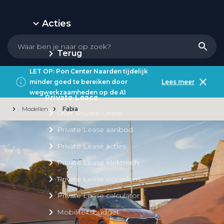
Acties
Terug
LET OP: Pon Center Naarden tijdelijk
minder goed te bereiken door
Lees meer
wegwerkzaamheden op de A1
Private Lease
Modellen
Fabia
Over Private Lease
Private Lease aanbod
Private Lease acties
Private Lease elektrisch
Private Lease occasions
Private Lease calculator
Mobiliteitsbudget