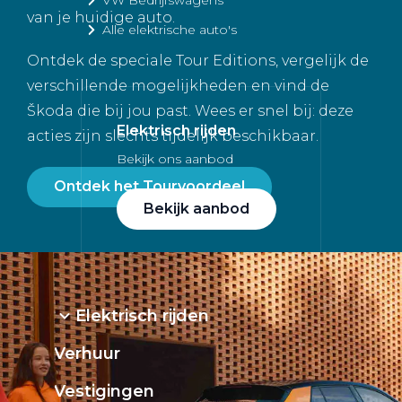
van je huidige auto.
Alle elektrische auto's
Ontdek de speciale Tour Editions, vergelijk de
verschillende mogelijkheden en vind de
Škoda die bij jou past. Wees er snel bij: deze
Elektrisch rijden
acties zijn slechts tijdelijk beschikbaar.
Bekijk ons aanbod
Ontdek het Tourvoordeel
Bekijk aanbod
Elektrisch rijden
Verhuur
Vestigingen