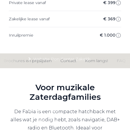
Private lease vanaf
€ 399
Private Lease
Zakelijke lease vanaf
€ 369
Terug
Inruilpremie
€ 1.000
Direct naar
Website Pon Center Zakelijk
Brochures en prijslijsten
Contact
Kom langs!
FAQ
Zakelijke oplossingen
Lease aanbod
Voor muzikale
Leasevormen
Zaterdagfamilies
Berijdersinfo
Lease acties
De Fabia is een compacte hatchback met
alles wat je nodig hebt, zoals navigatie, DAB+
Lease a Bike
radio en Bluetooth. Ideaal voor