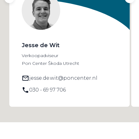
Jesse de Wit
Verkoopadviseur
Pon Center Škoda Utrecht
jesse.de.wit@poncenter.nl
030 - 69 97 706