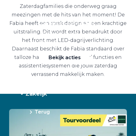
Zaterdagfamilies die onderweg graag
meezingen met de hits van het moment! De
Fabia heeft een strak design en een krachtige
Zakelijke Lease acties
uitstraling. Dit wordt extra benadrukt door
Profiteer van zakelijk
het front met LED-dagrijverlichting.
voordeel
Daarnaast beschikt de Fabia standaard over
talloze handige ‘Simply Clever’ functies en
Bekijk acties
assistentiesystemen die jouw zaterdag
verrassend makkelijk maken.
Zakelijk
Terug