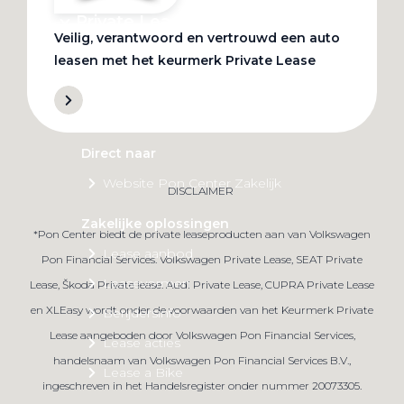
Private Lease
Veilig, verantwoord en vertrouwd een auto
leasen met het keurmerk Private Lease
Terug
Direct naar
Website Pon Center Zakelijk
DISCLAIMER
Zakelijke oplossingen
*Pon Center biedt de private leaseproducten aan van Volkswagen
Lease aanbod
Pon Financial Services. Volkswagen Private Lease, SEAT Private
Leasevormen
Lease, Škoda Private lease. Audi Private Lease, CUPRA Private Lease
en XLEasy wordt onder de voorwaarden van het Keurmerk Private
Berijdersinfo
Lease aangeboden door Volkswagen Pon Financial Services,
Lease acties
handelsnaam van Volkswagen Pon Financial Services B.V.,
Lease a Bike
ingeschreven in het Handelsregister onder nummer 20073305.