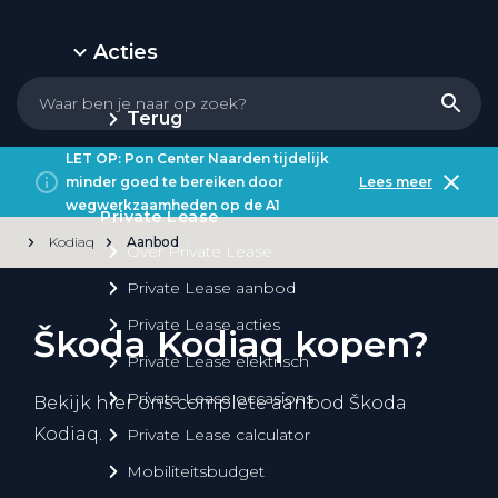
Acties
Terug
LET OP: Pon Center Naarden tijdelijk
minder goed te bereiken door
Lees meer
wegwerkzaamheden op de A1
Private Lease
Kodiaq
Aanbod
Over Private Lease
Private Lease aanbod
Private Lease acties
Škoda Kodiaq kopen?
Private Lease elektrisch
Private Lease occasions
Bekijk hier ons complete aanbod Škoda
Kodiaq.
Private Lease calculator
Mobiliteitsbudget