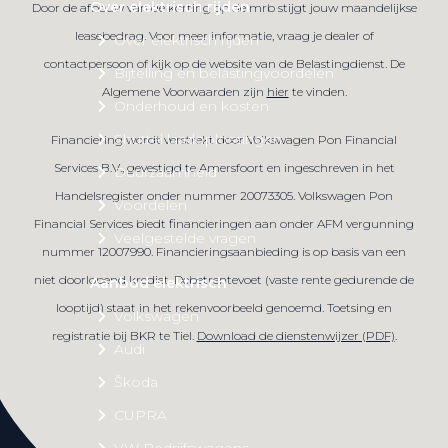
Over elektrisch rijden
Door de afbouw van de korting op de mrb stijgt jouw maandelijkse
leasebedrag. Voor meer informatie, vraag je dealer of
Over elektrisch rijden
contactpersoon of kijk op de website van de Belastingdienst. De
Bijtelling en belastingvoordelen
Algemene Voorwaarden zijn
hier
te vinden.
Onderhoud en kosten
Shuttel laadoplossingen
Financiering wordt verstrekt door Volkswagen Pon Financial
Services B.V., gevestigd te Amersfoort en ingeschreven in het
Duurzaamheid
Handelsregister onder nummer 20073305. Volkswagen Pon
Voordelen
Financial Services biedt financieringen aan onder AFM vergunning
Veelgestelde vragen
nummer 12007990. Financieringsaanbieding is op basis van een
niet doorlopend krediet. Debetrentevoet (vaste rente gedurende de
Aanbod elektrisch
looptijd) staat in het rekenvoorbeeld genoemd. Toetsing en
Volkswagen
registratie bij BKR te Tiel.
Download de dienstenwijzer (PDF)
.
Audi
Škoda
CUPRA
VW Bedrijfswagens