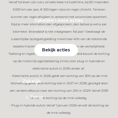
Vanaf tarieven zijn o.b.v. private lease inclusief btw, bij 60 maanden,
5.000 km per jaar, € 500 eigen risico en regio Utrecht. Tarieven
kunnen per regio afwijken in verband met provinciale opcenten.
Zakelijke Lease acties
Rijd je meer kilometers dan afgesproken, dan betaal je extra per
Profiteer van zakelijk
kilometer. Brandstof is niet inbegrepen. Na jaar 1 bedraagt de
voordeel
tussentijdse opzegvergoeding maximaal 40% van de resterende
leasetermijnen. Afbeelding kan afwijken van de werkelijkheid.
Bekijk acties
Toetsing en registratie bij BKR te Tiel. De overheid bouwt de korting
op de motorrijtuigenbelasting (mrb) voor plug-in hybride en
elektrische auto’s in 2026 verder af.
- Elektrische auto’s: In 2026 geldt een korting van 30% op de mrb.
Zakelijk
Vooralsnog geldt deze korting ook in 2027 en 2028, gevolgd door
een verdere afbouw naar een korting van 25% in 2029. Vanaf 2030
Terug
vervalt de korting op de mrb volledig.
- Plug-in hybride auto’s: Vanaf 1 januari 2026 vervalt de korting op
de mrb volledig.