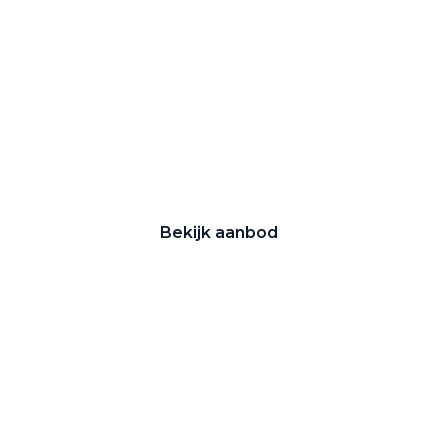
Alle elektrische auto's
Elektrisch rijden
Bekijk ons aanbod
Bekijk aanbod
Elektrisch rijden
Verhuur
Vestigingen