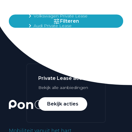
Private lease per merk
Volkswagen Private Lease
Filteren
Audi Private Lease
SEAT Private Lease
Škoda Private Lease
Private Lease acties
Bekijk alle aanbiedingen
Bekijk acties
Mobiliteit vanuit het hart