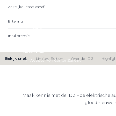
Zakelijke lease vanaf
Private Lease
Bijtelling
Terug
Inruilpremie
Direct naar
Bekijk snel:
Limited Edition
Over de ID.3
Highligh
Website Pon Center Zakelijk
Zakelijke oplossingen
Lease aanbod
Leasevormen
Maak kennis met de ID.3 – de elektrische a
Berijdersinfo
gloednieuwe kl
Lease acties
Lease a Bike