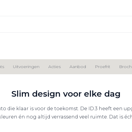
ts
Uitvoeringen
Acties
Aanbod
Proefrit
Brochu
Slim design voor elke dag
uto die klaar is voor de toekomst. De ID.3 heeft een u
euren én nog altijd verrassend veel ruimte. Dat is é