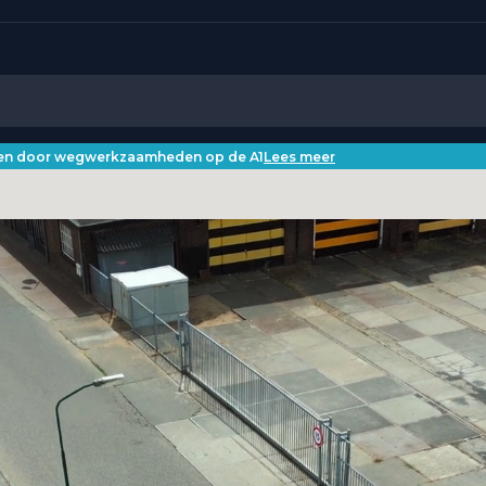
iken door wegwerkzaamheden op de A1
Lees meer