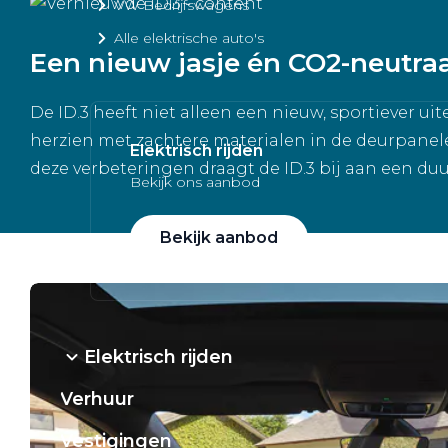
VW Bedrijfswagens
Alle elektrische auto's
Een nieuw jasje én CO2-neutra
De ID.3 heeft niet alleen een nieuw, sportiever u
herzien met zachtere materialen in de deurpanele
Elektrisch rijden
deze verbeteringen draagt de ID.3 bij aan een d
Bekijk ons aanbod
Bekijk aanbod
Elektrisch rijden
Verhuur
Vestigingen