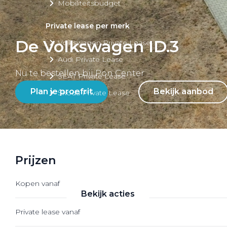
Mobiliteitsbudget
Private lease per merk
De Volkswagen ID.3
Volkswagen Private Lease
Audi Private Lease
Nu te bestellen bij Pon Center
SEAT Private Lease
Plan je proefrit
Bekijk aanbod
Škoda Private Lease
Private Lease acties
Prijzen
Bekijk alle aanbiedingen
Kopen vanaf
Bekijk acties
Private lease vanaf