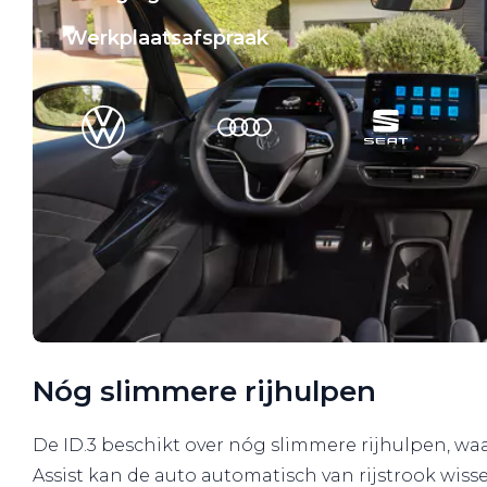
Werkplaatsafspraak
Nóg slimmere rijhulpen
De ID.3 beschikt over nóg slimmere rijhulpen, waa
Assist kan de auto automatisch van rijstrook wiss