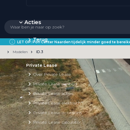
Acties
Terug
LET OP: Pon Center Naarden tijdelijk minder goed te bere
Modellen
ID.3
Private Lease
Over Private Lease
Private Lease aanbod
Private Lease acties
Private Lease elektrisch
Private Lease occasions
Private Lease calculator