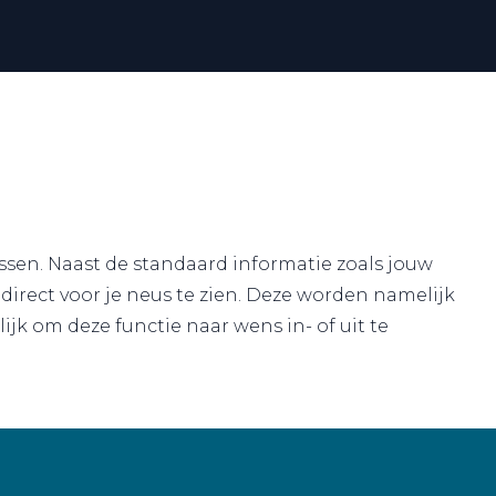
ssen. Naast de standaard informatie zoals jouw
direct voor je neus te zien. Deze worden namelijk
jk om deze functie naar wens in- of uit te