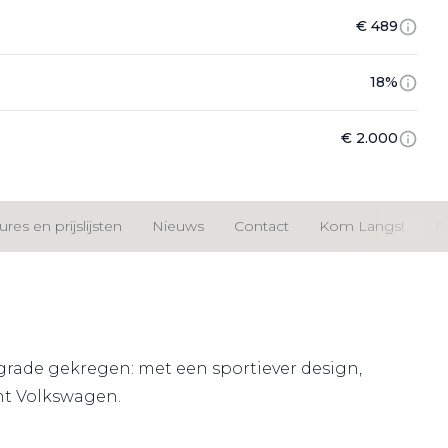
€ 489
18%
€ 2.000
res en prijslijsten
Nieuws
Contact
Kom Langs!
F
pgrade gekregen: met een sportiever design,
cht Volkswagen.