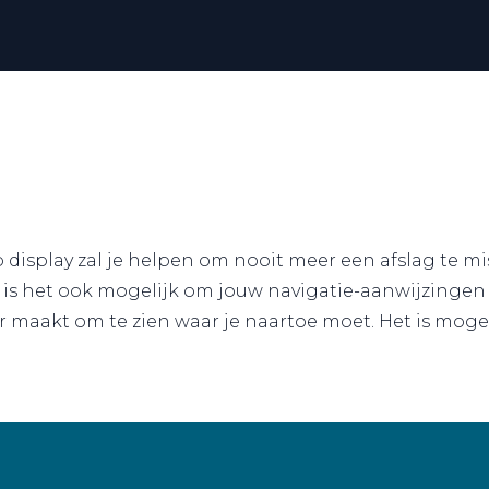
display zal je helpen om nooit meer een afslag te mi
, is het ook mogelijk om jouw navigatie-aanwijzingen 
maakt om te zien waar je naartoe moet. Het is mogeli