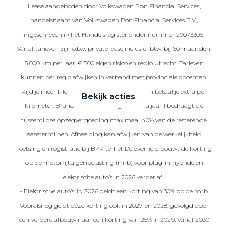
Lease aangeboden door Volkswagen Pon Financial Services,
handelsnaam van Volkswagen Pon Financial Services B.V.,
ingeschreven in het Handelsregister onder nummer 20073305.
Zakelijke Lease acties
Vanaf tarieven zijn o.b.v. private lease inclusief btw, bij 60 maanden,
Profiteer van zakelijk
5.000 km per jaar, € 500 eigen risico en regio Utrecht. Tarieven
voordeel
kunnen per regio afwijken in verband met provinciale opcenten.
Rijd je meer kilometers dan afgesproken, dan betaal je extra per
Bekijk acties
kilometer. Brandstof is niet inbegrepen. Na jaar 1 bedraagt de
tussentijdse opzegvergoeding maximaal 40% van de resterende
leasetermijnen. Afbeelding kan afwijken van de werkelijkheid.
Toetsing en registratie bij BKR te Tiel. De overheid bouwt de korting
Zakelijk
op de motorrijtuigenbelasting (mrb) voor plug-in hybride en
elektrische auto’s in 2026 verder af.
Terug
- Elektrische auto’s: In 2026 geldt een korting van 30% op de mrb.
Vooralsnog geldt deze korting ook in 2027 en 2028, gevolgd door
een verdere afbouw naar een korting van 25% in 2029. Vanaf 2030