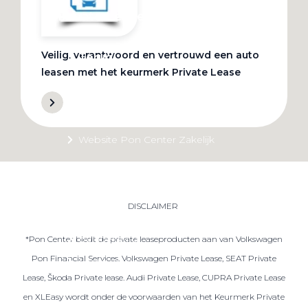
Private Lease
Veilig, verantwoord en vertrouwd een auto
Terug
leasen met het keurmerk Private Lease
Direct naar
Website Pon Center Zakelijk
Zakelijke oplossingen
Lease aanbod
DISCLAIMER
Leasevormen
Berijdersinfo
*Pon Center biedt de private leaseproducten aan van Volkswagen
Pon Financial Services. Volkswagen Private Lease, SEAT Private
Lease acties
Lease, Škoda Private lease. Audi Private Lease, CUPRA Private Lease
Lease a Bike
en XLEasy wordt onder de voorwaarden van het Keurmerk Private