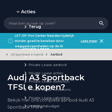
Acties
Terug
LET OP: Pon Center Naarden tijdelijk
minder goed te bereiken door
Lees meer
wegwerkzaamheden op de A1
Private Lease
A3 Sportback e-hybrid
Aanbod
Over Private Lease
Private Lease aanbod
Private Lease acties
Audi A3 Sportback
Private Lease elektrisch
TFSI e kopen?
Private Lease occasions
Private Lease calculator
Bekijk hier ons complete aanbod Audi A3
Mobiliteitsbudget
Sportback TFSI e.