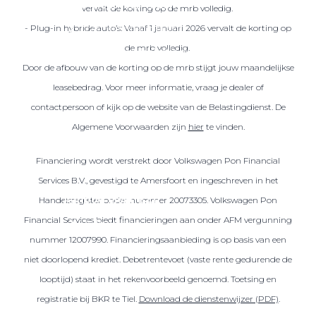
Over elektrisch rijden
vervalt de korting op de mrb volledig.
Over elektrisch rijden
- Plug-in hybride auto’s: Vanaf 1 januari 2026 vervalt de korting op
de mrb volledig.
Bijtelling en belastingvoordelen
Door de afbouw van de korting op de mrb stijgt jouw maandelijkse
Onderhoud en kosten
leasebedrag. Voor meer informatie, vraag je dealer of
Shuttel laadoplossingen
contactpersoon of kijk op de website van de Belastingdienst. De
Duurzaamheid
Algemene Voorwaarden zijn
hier
te vinden.
Voordelen
Financiering wordt verstrekt door Volkswagen Pon Financial
Veelgestelde vragen
Services B.V., gevestigd te Amersfoort en ingeschreven in het
Aanbod elektrisch
Handelsregister onder nummer 20073305. Volkswagen Pon
Financial Services biedt financieringen aan onder AFM vergunning
Volkswagen
nummer 12007990. Financieringsaanbieding is op basis van een
Audi
niet doorlopend krediet. Debetrentevoet (vaste rente gedurende de
Škoda
looptijd) staat in het rekenvoorbeeld genoemd. Toetsing en
CUPRA
registratie bij BKR te Tiel.
Download de dienstenwijzer (PDF)
.
VW Bedrijfswagens