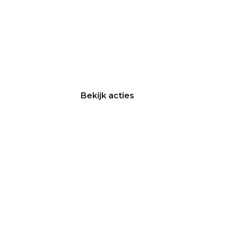
Zakelijke Lease acties
Profiteer van zakelijk
voordeel
Bekijk acties
Zakelijk
Terug