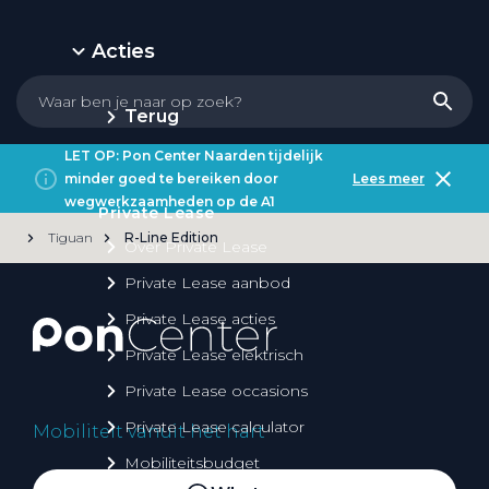
Acties
Terug
LET OP: Pon Center Naarden tijdelijk
minder goed te bereiken door
Lees meer
wegwerkzaamheden op de A1
Private Lease
Tiguan
R-Line Edition
Over Private Lease
Private Lease aanbod
Private Lease acties
Private Lease elektrisch
Private Lease occasions
Private Lease calculator
Mobiliteit vanuit het hart
Mobiliteitsbudget